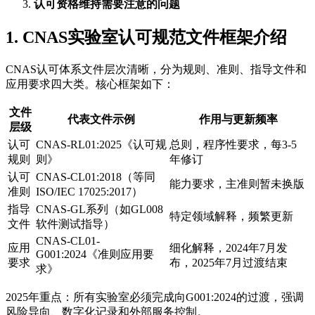
认可资格维持需要注意的问题
1. CNAS实验室认可规范文件框架介绍
CNAS认可体系文件层次清晰，分为规则、准则、指导文件和
应用要求四大类。核心框架如下：
文件
代表文件示例
作用与更新频率
层级
认可
CNAS-RL01:2025《认可规
总则，程序性要求，每3-5
规则
则》
年修订
认可
CNAS-CL01:2018（等同
能力要求，主准则暂未换版
准则
ISO/IEC 17025:2017）
指导
CNAS-GL系列（如GL008
特定领域解释，频繁更新
文件
软件测试指导）
CNAS-CL01-
应用
细化解释，2024年7月发
G001:2024《准则应用要
要求
布，2025年7月过渡结束
求》
2025年重点：所有实验室必须完成向G001:2024的过渡，强调
风险导向、数字化记录和外部服务控制。