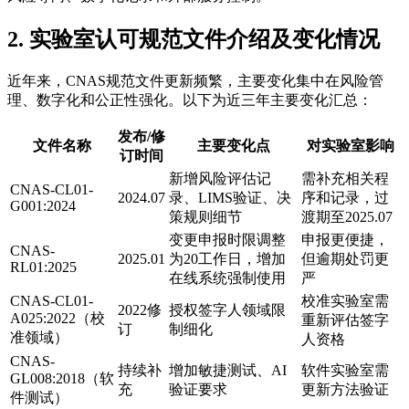
2. 实验室认可规范文件介绍及变化情况
近年来，CNAS规范文件更新频繁，主要变化集中在风险管
理、数字化和公正性强化。以下为近三年主要变化汇总：
发布/修
文件名称
主要变化点
对实验室影响
订时间
新增风险评估记
需补充相关程
CNAS-CL01-
2024.07
录、LIMS验证、决
序和记录，过
G001:2024
策规则细节
渡期至2025.07
变更申报时限调整
申报更便捷，
CNAS-
2025.01
为20工作日，增加
但逾期处罚更
RL01:2025
在线系统强制使用
严
CNAS-CL01-
校准实验室需
2022修
授权签字人领域限
A025:2022（校
重新评估签字
订
制细化
准领域）
人资格
CNAS-
持续补
增加敏捷测试、AI
软件实验室需
GL008:2018（软
充
验证要求
更新方法验证
件测试）