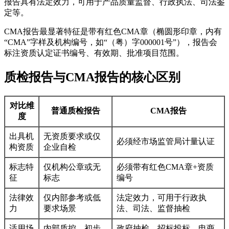
报告具有法定效力，可用于产品质量监督、行政执法、司法鉴
定等。
CMA报告最显著特征是带有红色CMA章（椭圆形印章，内有
“CMA”字样及机构编号，如“（粤）字000001号”），报告会
标注资质认定证书编号、有效期、批准项目范围。
质检报告与CMA报告的核心区别
对比维
普通质检报告
CMA报告
度
出具机
无资质要求或仅
必须经市场监管局计量认证
构资质
企业自检
标志特
仅机构公章或无
必须带有红色CMA章+资质
征
标志
编号
法律效
仅内部参考或低
法定效力，可用于行政执
力
要求场景
法、司法、监督抽检
适用场
内部质控、初步
政府抽检、招标投标、电商