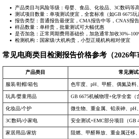
产品类目与风险等级：母婴、食品、化妆品、3C数码等
测试项目数量：单项测试便宜，全套标准（如GB 6675
报告类型：普通报告最便宜，CMA报告中等，CNAS报
样品数量：单样贵，批量测试可大幅优惠
是否加急：正常周期费用基础价，加急通常加收30%–100
检测机构：国家级/大机构贵，小型正规机构相对便宜
常见电商类目检测报告价格参考（2026
产品类目
常见测试
服装/鞋帽/箱包
色牢度、pH、甲醛、偶氮染料
玩具/婴童用品
GB 6675机械物理+化学全
化妆品/个护
微生物、重金属、铅汞砷、pH
3C数码/小家电
安全测试+EMC部分项目（GB 494
家居用品/家纺
阻燃、甲醛释放、重金属迁移