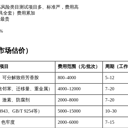
高风险类目测试项目多、标准严，费用高
玩具全套）费用累加
告最贵
%
年市场估价）
项目
费用范围（元/批次）
周期（工作
、可分解致癌芳香胺
800–4000
5–12
套（含邻苯、迁移量、重金属）
4000–12000
7–20
、激素、防腐剂
2000–8000
7–20
3、GB/T 9254等）
5000–15000
10–30
、色牢度
2000–6000
7–15