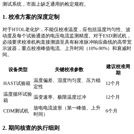
测试系统，市面上缺乏通用的检定规程。
1. 校准方案的深度定制
对于HTOL老化炉，不能仅校准温度，应包括温度均匀性、波
动度及每个试验通道的电压电流监测精度。对于ESD测试机，
必须要求校准机构直接溯源至具有标准脉冲响应曲线的高带宽
示波器，重点校准峰值电流、上升时间（10%-90%）和衰减时
间。
建议校准周
设备类型
关键校准参数
期
温度偏差、湿度均匀度、压力稳
HAST试验箱
12个月
定性
温度循环试验
温变速率、极限温度过冲
12个月
箱
放电电流波形（第一峰值、上升
CDM测试机
6个月
时间）
2. 期间核查的执行细则