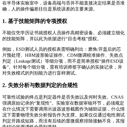
在半导体实验室中，设备高端与否并不能直接决定结果是否准
确，人的操作偏差往往是系统误差的主要来源。
1. 基于技能矩阵的专项授权
不能仅凭学历证书就授权人员操作高精密设备。必须建立细化
的技能矩阵，并以此为依据进行“目击考核”授权。
例如，ESD测试人员的授权表需明确列出：磨角/开盖后的芯
片预处理、HBM波形验证操作、CDM微调校准操作、失效点
判定（Leakage测试）等细分项，而不是简单授权“操作ESD设
备”。针对每个细分项，需有培训师签字确认的实操记录，并
对失效模式的判别能力进行盲样测试。
2. 失效分析与数据判定的合规性
可靠性试验的终点是判定器件是否失效以及何时失效。CNAS
强调原始记录的“复现性”。实验室在数据审核环节，必须规定
在什么情况下需要调用示波器波形截图作为辅助证据，什么情
况下需要物理失效分析报告作为支撑。如果仅仅通过电性测试
判定开路或短路，而没有后续的显微观察排除接触不良，其报
告结论的严谨性会受到质疑。