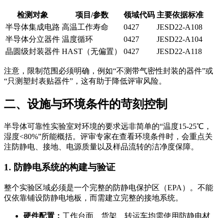
检测对象
项目/参数
领域代码
主要依据标准
半导体集成电路
高温工作寿命
0427
JESD22-A108
半导体分立器件
温度循环
0427
JESD22-A104
晶圆级封装器件
HAST（无偏置）
0427
JESD22-A118
注意，限制范围必须明确，例如“不测带气密性封装的器件”或
“只测塑封表贴器件”，这有助于降低评审风险。
二、设施与环境条件的苛刻控制
半导体可靠性实验室对环境的要求远非简单的“温度15-25℃，
湿度<80%”所能概括。评审专家在查看环境条件时，会重点关
注防静电、接地、电源质量以及样品流转的洁净度保障。
1. 防静电系统的构建与验证
整个实验区域必须是一个完整的防静电保护区（EPA）。不能
仅依靠铺设防静电地板，而需建立完整的接地系统。
硬件配置：
工作台面、货架、转运车均需使用防静电材