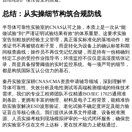
总结：从实操细节构筑合规防线
半导体可靠性实验室的CNAS认可之旅，本质上是一次从“能
做试验”到“严谨证明试验结果有效”的体系重塑。这要求实验
室告别粗放的经验主义管理，真正落实标准化的落地动作：校
准证书不再被锁在柜子里，而是转化为设备上的确认标签和期
间核查曲线；操作员不再仅凭记忆按键，而是持有一份精确到
特定工步的受控作业指导书；环境监控不仅仅是温湿度纸张记
录，而是具备报警阈值的实时监控系统。每一项严苛的细节，
都是构筑国际互认公信力的基石。
秦丹实验室深耕CNAS/CMA资质申请辅导领域，深刻理解半
导体可靠性、失效分析及电性测试等高端检测领域的特殊技术
需求。我们的专业工程师团队不仅精通ISO/IEC 17025通用准
则条款，更拥有丰富的物理、材料及电子工程背景，能精准协
助实验室解决ESD波形验证、老化试验不确定度评定及能力验
证盲点等核心痛点。我们提供从体系文件搭建、设备校准溯
源、人员实操考核到现场模拟评审的一站式闭环服务，确保您
的实验室不仅在文件上达标，更在技术能力上硬核通过。