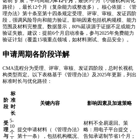
诺制”扩展，平均周期为
6-12个月
，最快5个月（小微机构简化
路径），最长12个月（复杂能力或整改多）。核心依据：《管
理办法》第十条至第十四条规定受理、评审、审核、发证四阶
段，强调风险导向和能力验证。影响因素包括机构规模、能力
范围及材料完整度。数据显示，80%延误源于证据不足或能力
验证失败。建议：提前6个月启动准备，参与2025年免费能力
验证计划（覆盖15项重点领域，如材料测试、食品安全）。
申请周期各阶段详解
CMA流程分为受理、评审、审核、发证四阶段，总时长视机
构类型而定。以下表格基于《管理办法》及2025年更新，列出
标准时长与优化路径：
标
阶
准
关键内容
影响因素及加速策略
段
时
长
5-
受
材料不全易退回。策
10
理
提交申请材料（《管理办法》
略：用电子平台提交，
个
与
第十一条），包括机构概况、
告知承诺制节省1个月；
工