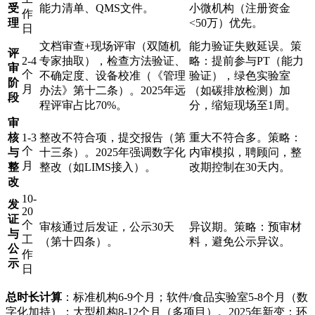
受
能力清单、QMS文件。
小微机构（注册资金
作
理
<50万）优先。
日
文档审查+现场评审（双随机
能力验证失败延误。策
评
2-4
专家抽取），检查方法验证、
略：提前参与PT（能力
审
个
不确定度、设备校准（《管理
验证），绿色实验室
阶
月
办法》第十二条）。2025年远
（如碳排放检测）加
段
程评审占比70%。
分，缩短现场至1周。
审
核
1-3
整改不符合项，提交报告（第
重大不符合多。策略：
个
与
十三条）。2025年强调数字化
内审模拟，聘顾问，整
月
整
整改（如LIMS接入）。
改期控制在30天内。
改
10-
发
20
证
个
审核通过后发证，公示30天
异议期。策略：预审材
与
工
（第十四条）。
料，避免公示异议。
公
作
示
日
总时长计算
：标准机构6-9个月；软件/食品实验室5-8个月（数
字化加持）；大型机构8-12个月（多项目）。2025年新变：环