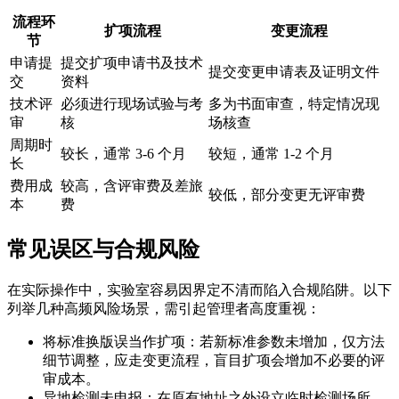
流程环
扩项流程
变更流程
节
申请提
提交扩项申请书及技术
提交变更申请表及证明文件
交
资料
技术评
必须进行现场试验与考
多为书面审查，特定情况现
审
核
场核查
周期时
较长，通常 3-6 个月
较短，通常 1-2 个月
长
费用成
较高，含评审费及差旅
较低，部分变更无评审费
本
费
常见误区与合规风险
在实际操作中，实验室容易因界定不清而陷入合规陷阱。以下
列举几种高频风险场景，需引起管理者高度重视：
将标准换版误当作扩项：若新标准参数未增加，仅方法
细节调整，应走变更流程，盲目扩项会增加不必要的评
审成本。
异地检测未申报：在原有地址之外设立临时检测场所，