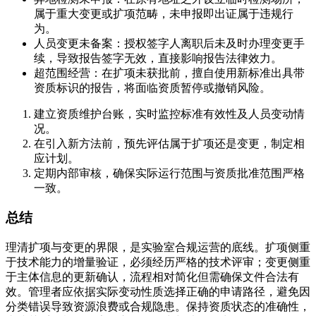
属于重大变更或扩项范畴，未申报即出证属于违规行
为。
人员变更未备案：授权签字人离职后未及时办理变更手
续，导致报告签字无效，直接影响报告法律效力。
超范围经营：在扩项未获批前，擅自使用新标准出具带
资质标识的报告，将面临资质暂停或撤销风险。
建立资质维护台账，实时监控标准有效性及人员变动情
况。
在引入新方法前，预先评估属于扩项还是变更，制定相
应计划。
定期内部审核，确保实际运行范围与资质批准范围严格
一致。
总结
理清扩项与变更的界限，是实验室合规运营的底线。扩项侧重
于技术能力的增量验证，必须经历严格的技术评审；变更侧重
于主体信息的更新确认，流程相对简化但需确保文件合法有
效。管理者应依据实际变动性质选择正确的申请路径，避免因
分类错误导致资源浪费或合规隐患。保持资质状态的准确性，