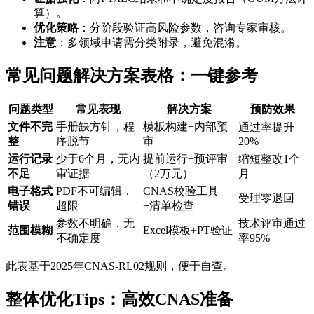
算）。
优化策略
：分阶段验证高风险参数，咨询专家审核。
注意
：多领域申请需分类附录，避免混淆。
常见问题解决方案表格：一键参考
问题类型
常见表现
解决方案
预防效果
文件不完
手册缺方针，程
模板构建+内部预
通过率提升
整
序脱节
审
20%
运行记录
少于6个月，无内
提前运行+预评审
缩短整改1个
不足
审证据
（2万元）
月
电子格式
PDF不可编辑，
CNAS校验工具
受理零退回
错误
超限
+清单检查
参数不明确，无
技术评审通过
范围模糊
Excel模板+PT验证
不确定度
率95%
此表基于2025年CNAS-RL02规则，便于自查。
整体优化Tips：高效CNAS准备