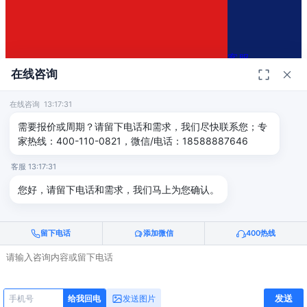
客服
在线咨询
在线咨询 13:17:31
400-110-0821
×
需要报价或周期？请留下电话和需求，我们尽快联系您；专
家热线：400-110-0821，微信/电话：18588887646
免费咨询方案
客服 13:17:31
免费评估认证方案和报价
您好，请留下电话和需求，我们马上为您确认。
留下电话
添加微信
400热线
※ 请填写真实信息，我们将第一时间与您联系！
立即获取免费评估
发送
发送图片
给我回电