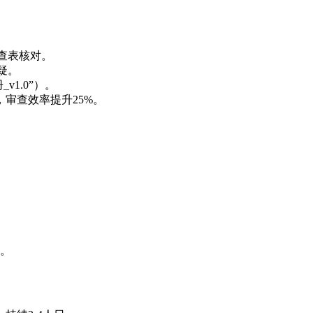
自查表核对。
疑。
v1.0”）。
，审查效率提升25%。
性。