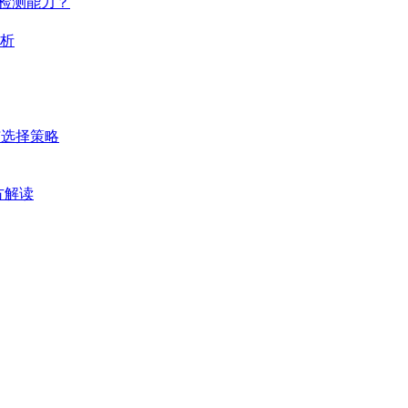
与检测能力？
解析
与选择策略
官方解读