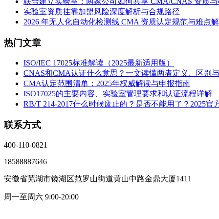
联合建立实验室：两家公司如何共享 CMA/CNAS 资质
实验室资质挂靠加盟风险深度解析与合规路径
2026 年无人化自动化检测线 CMA 资质认定规范与难点
热门文章
ISO/IEC 17025标准解读（2025最新适用版）
CNAS和CMA认证什么意思？一文读懂两者定义、区别
CMA认定范围清单：2025年权威解读与申报指南
ISO17025的主要内容、实验室管理要求和认证流程详解
RB/T 214-2017什么时候废止的？是否不能用了？2025
联系方式
400-110-0821
18588887646
安徽省芜湖市镜湖区范罗山街道黄山中路金鼎大厦1411
周一至周六 9:00-20:00