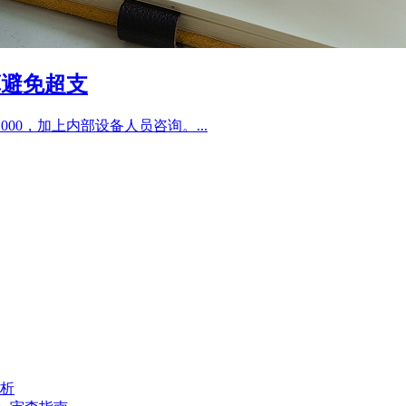
算避免超支
1000，加上内部设备人员咨询。...
解析