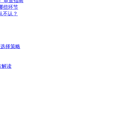
ty）审查指南
去哪些环节
底认不认？
与选择策略
官方解读