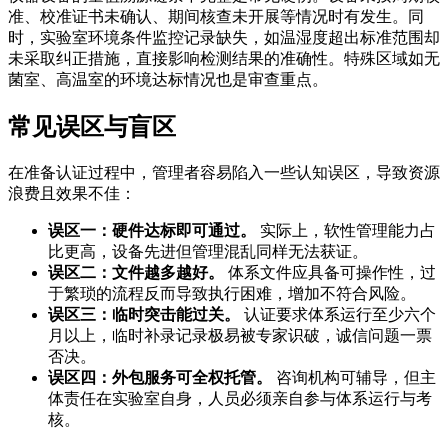
准、校准证书未确认、期间核查未开展等情况时有发生。同
时，实验室环境条件监控记录缺失，如温湿度超出标准范围却
未采取纠正措施，直接影响检测结果的准确性。特殊区域如无
菌室、高温室的环境达标情况也是审查重点。
常见误区与盲区
在准备认证过程中，管理者容易陷入一些认知误区，导致资源
浪费且效果不佳：
误区一：硬件达标即可通过。
实际上，软性管理能力占
比更高，设备先进但管理混乱同样无法获证。
误区二：文件越多越好。
体系文件应具备可操作性，过
于繁琐的流程反而导致执行困难，增加不符合风险。
误区三：临时突击能过关。
认证要求体系运行至少六个
月以上，临时补录记录极易被专家识破，诚信问题一票
否决。
误区四：外包服务可全权托管。
咨询机构可辅导，但主
体责任在实验室自身，人员必须亲自参与体系运行与考
核。