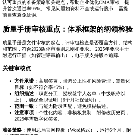
认可重点的准备策略和关键点，帮助企业优化CMA审核，提
升首次通过率95%。 常见问题如资料不全或运行脱节，需提
前自查避免延误.
质量手册审核重点：体系框架的纲领检验
质量手册是文件审核的起点，评审组检查是否覆盖方针、结构
和范围，符合2023版评审准则总则和要求。 2025年要求手册
附运行证据（如管理评审输出），电子版支持版本追踪.
关键审核点
方针承诺
：高层签署，强调公正性和风险管理，需量化
目标（如不符合率<5%）。
组织描述
：职责分工、授权签字人名单（中级职称以
上），确保全职证明（6个月社保证明）。
范围一致
：与能力附录匹配，避免模糊描述。
注意事项
：个性化内容，非模板复制；附修改历史页，
2025年需数字化签名.
准备策略
：使用总局官网模板（Word格式），运行6个月，附