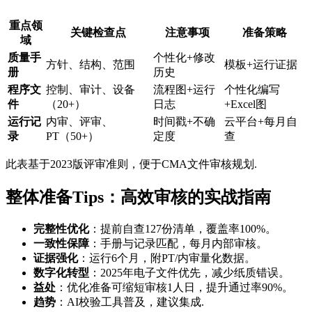
重点领
关键检查点
注意事项
准备策略
域
质量手
个性化+修改
方针、结构、范围
模板+运行证据
册
历史
程序文
控制、审计、设备
流程图+运行
个性化编写
件
（20+）
日志
+Excel图
运行记
内审、评审、
时间戳+不确
云平台+每月自
录
PT（50+）
定度
查
此表基于2023版评审准则，便于CMA文件审核规划.
整体准备Tips：高效审核的实战指南
完整性优化
：提前自查127份清单，覆盖率100%。
一致性保障
：手册与记录匹配，每月内部审核。
证据强化
：运行6个月，附PT/内审量化数据。
数字化转型
：2025年电子文件优先，减少纸质错误。
益处
：优化准备可缩短审核1人日，提升通过率90%。
趋势
：AI校验工具普及，建议集成.